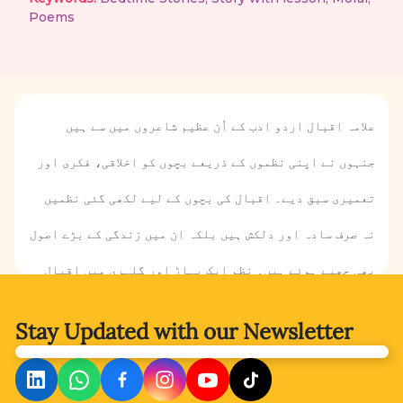
Poems
علامہ اقبال اردو ادب کے اُن عظیم شاعروں میں سے ہیں
جنہوں نے اپنی نظموں کے ذریعے بچوں کو اخلاقی، فکری اور
تعمیری سبق دیے۔ اقبال کی بچوں کے لیے لکھی گئی نظمیں
نہ صرف سادہ اور دلکش ہیں بلکہ ان میں زندگی کے بڑے اصول
بھی چھپے ہوئے ہیں۔ نظم ایک پہاڑ اور گلہری میں اقبال
نے عاجزی، خود اعتمادی اور قدرت کی حکمت کا سبق دیا ہے۔
Stay Updated with
our Newsletter
گلہری اور پہاڑ کے مکالمے کے ذریعے یہ بتایا گیا ہے کہ
ہر مخلوق کی اپنی اہمیت ہے اور کوئی بھی چیز نکمی نہیں۔