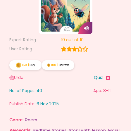
Expert Rating
10
out of 10
User Rating
150
|
Buy
100
|
Borrow
Urdu
Quiz
No. of Pages:
40
Age: 8-11
Publish Date:
6 Nov 2025
Genre:
Poem
Keywords:
Bedtime Stories
,
Story with lesson
,
Moral
,