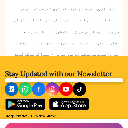
نام وَر ادیب اور شاعر شوکت تھانوی نے یوں تو ادب کی
مختلف اصناف میں‌ طبع آزمائی کی اور خوب لکھا، لیکن ان
کی وجہ شہرت طنز و مزاح ہے۔لفظوں کے الٹ پھیر سے،
محاورے سے، املا کی ناہمواریوں سے اور زیادہ تر مضحکہ
خیز واقعات سے شوکت تھانوی نے مزاح پیدا کرنے کی کوشش
کی۔ ان کے طنزومزاح میں گہرائی نہیں بلکہ سطحیت ہے۔ زیر
Stay Updated with
our Newsletter
نظر کہانی میں شوکت تھانوی پطرس بخاری کا ایک خاکہ
ہمارے سامنے پیش کرتے ہیں ۔ قیامِ پاکستان کے بعد اردو
ادب میں پطرس بخاری کا قد ان کے ہم عصروں میں بہت بلند
نظر آتا ہے اور اس کا اعتراف اپنے وقت کے نام ور اہلِ قلم
Blog
Contact Us
Privacy
Terms
بھی کرتے تھے۔مصنف کی ملاقات کب اور کیسے پطرس بخاری سے