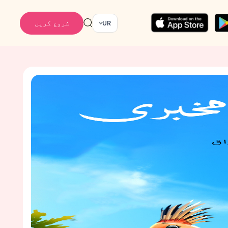
شروع کریں
UR