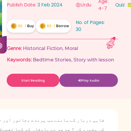
Age:
Publish Date:
3 Feb 2024
Urdu
Quiz
4-7
No. of Pages:
90
|
Buy
60
|
Borrow
30
Genre:
Historical Fiction
,
Moral
Keywords:
Bedtime Stories
,
Story with lesson
Start Reading
Play Audio
شاہی دربار کے سامنے سب پرندے ،جانور اور جن
کی مخبری کی ؟ ھد ھد نے بادشاہ کو کیا تفصیل