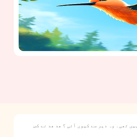
ں تھی۔ وہ دیر سے کیوں آئی ؟ ھد ھد نے کس