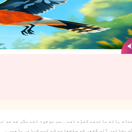
ات ہاتھ باندھے کھڑے تھے ۔ سب موجود تھے مگر ھد ھد نہی
ات بتائیں ؟اس گتھی کو سلجھانے کے لیے کہانی پڑھیں ۔