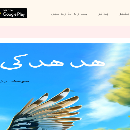
بنیں
پلانز
ہمارے بارے میں